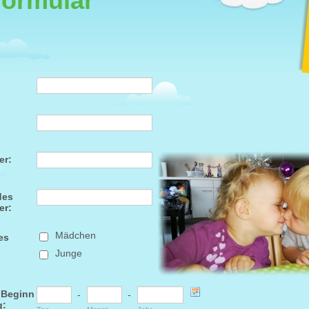
formular
er:
des
er:
Mädchen
es
Junge
 Beginn
-
-
g: