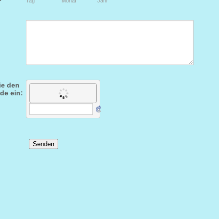
Tag
Monat
Jahr
ie den
de ein:
Senden